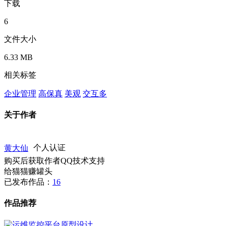
下载
6
文件大小
6.33 MB
相关标签
企业管理
高保真
美观
交互多
关于作者
黄大仙
个人认证
购买后获取作者QQ技术支持
给猫猫赚罐头
已发布作品：
16
作品推荐