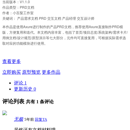
当前版本：V1.1.0
作品类型：PRD文档
作者：小百梨工作室
关键词： 产品需求文档 PRD 交互文档 产品经理 交互设计师
本作品是使用Axure进行制作的产品PRD文档，推荐使用Axure直接制作PRD模
版，方便复用和迭代。本文档内容丰富，包括了首页/项目总览/系统架构/需求卡片/
用例文档/设计规范/原型演示等七大部分，元件均可直接复用，可根据实际需求选
取对应的功能模块进行使用。
查看更多
立即购买
原型预览
更多作品
评论
1
更新历史
0
评论列表
共有
1
条评论
无极
5年前
回复TA
居然还有文档材料哦